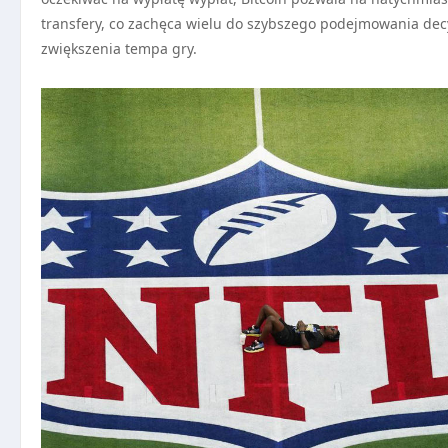
transfery, co zachęca wielu do szybszego podejmowania decy
zwiększenia tempa gry.