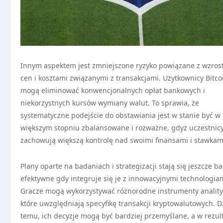
Innym aspektem jest zmniejszone ryzyko powiązane z wzro
cen i kosztami związanymi z transakcjami. Użytkownicy Bitco
mogą eliminować konwencjonalnych opłat bankowych i
niekorzystnych kursów wymiany walut. To sprawia, że
systematyczne podejście do obstawiania jest w stanie być w
większym stopniu zbalansowane i rozważne, gdyż uczestnic
zachowują większą kontrolę nad swoimi finansami i stawkam
Plany oparte na badaniach i strategizacji stają się jeszcze ba
efektywne gdy integruje się je z innowacyjnymi technologia
Gracze mogą wykorzystywać różnorodne instrumenty anality
które uwzględniają specyfikę transakcji kryptowalutowych. D
temu, ich decyzje mogą być bardziej przemyślane, a w rezul