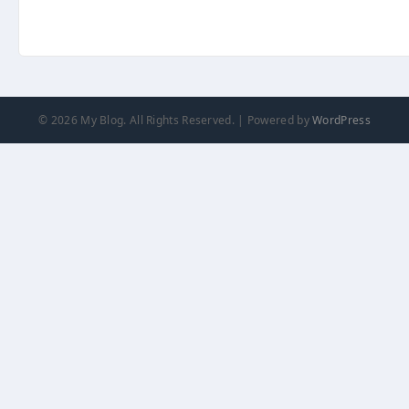
© 2026 My Blog. All Rights Reserved. | Powered by
WordPress