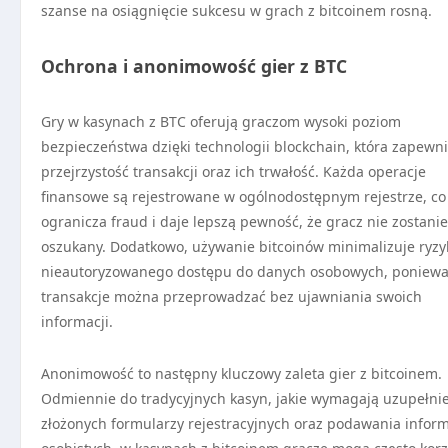
szanse na osiągnięcie sukcesu w grach z bitcoinem rosną.
Ochrona i anonimowość gier z BTC
Gry w kasynach z BTC oferują graczom wysoki poziom
bezpieczeństwa dzięki technologii blockchain, która zapewn
przejrzystość transakcji oraz ich trwałość. Każda operacje
finansowe są rejestrowane w ogólnodostępnym rejestrze, co
ogranicza fraud i daje lepszą pewność, że gracz nie zostanie
oszukany. Dodatkowo, używanie bitcoinów minimalizuje ryzy
nieautoryzowanego dostępu do danych osobowych, poniew
transakcje można przeprowadzać bez ujawniania swoich
informacji.
Anonimowość to następny kluczowy zaleta gier z bitcoinem.
Odmiennie do tradycyjnych kasyn, jakie wymagają uzupełni
złożonych formularzy rejestracyjnych oraz podawania inform