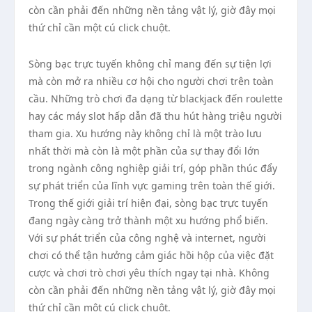
còn cần phải đến những nền tảng vật lý, giờ đây mọi
thứ chỉ cần một cú click chuột.
Sòng bạc trực tuyến không chỉ mang đến sự tiện lợi
mà còn mở ra nhiều cơ hội cho người chơi trên toàn
cầu. Những trò chơi đa dạng từ blackjack đến roulette
hay các máy slot hấp dẫn đã thu hút hàng triệu người
tham gia. Xu hướng này không chỉ là một trào lưu
nhất thời mà còn là một phần của sự thay đổi lớn
trong ngành công nghiệp giải trí, góp phần thúc đẩy
sự phát triển của lĩnh vực gaming trên toàn thế giới.
Trong thế giới giải trí hiện đại, sòng bạc trực tuyến
đang ngày càng trở thành một xu hướng phổ biến.
Với sự phát triển của công nghệ và internet, người
chơi có thể tận hưởng cảm giác hồi hộp của việc đặt
cược và chơi trò chơi yêu thích ngay tại nhà. Không
còn cần phải đến những nền tảng vật lý, giờ đây mọi
thứ chỉ cần một cú click chuột.