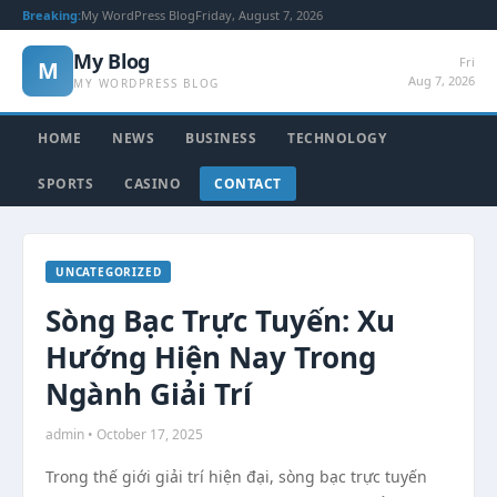
Breaking:
My WordPress Blog
Friday, August 7, 2026
My Blog
Fri
M
Aug 7, 2026
MY WORDPRESS BLOG
HOME
NEWS
BUSINESS
TECHNOLOGY
SPORTS
CASINO
CONTACT
UNCATEGORIZED
Sòng Bạc Trực Tuyến: Xu
Hướng Hiện Nay Trong
Ngành Giải Trí
admin • October 17, 2025
Trong thế giới giải trí hiện đại, sòng bạc trực tuyến