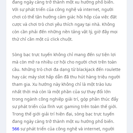
đang ngày càng trở thành một xu hướng phổ biến.
Với sự phát triển của công nghệ và internet, người
chơi có thể tận hưởng cảm giác hồi hộp của việc đặt
cược và chơi trò chơi yêu thích ngay tại nhà. Không
còn cần phải đến những nền tảng vật lý, giờ đây mọi
thứ chỉ cần một cú click chuột.
Sòng bạc trực tuyến không chỉ mang đến sự tiện lợi
mà còn mở ra nhiều cơ hội cho người chơi trên toàn
cầu. Những trò chơi đa dạng từ blackjack đến roulette
hay các máy slot hấp dẫn đã thu hút hàng triệu người
tham gia. Xu hướng này không chỉ là một trào lưu
nhất thời mà còn là một phần của sự thay đổi lớn
trong ngành công nghiệp giải trí, góp phần thúc đẩy
sự phát triển của lĩnh vực gaming trên toàn thế giới.
Trong thế giới giải trí hiện đại, sòng bạc trực tuyến
đang ngày càng trở thành một xu hướng phổ biến.
566
sự phát triển của công nghệ và internet, người