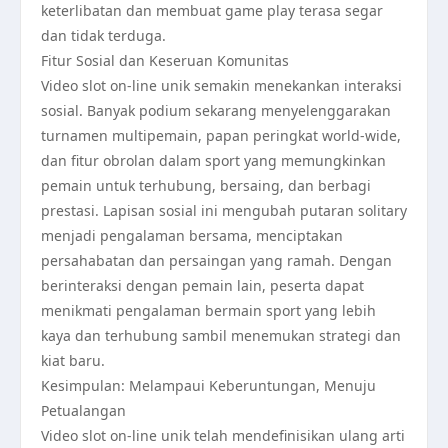
keterlibatan dan membuat game play terasa segar
dan tidak terduga.
Fitur Sosial dan Keseruan Komunitas
Video slot on-line unik semakin menekankan interaksi
sosial. Banyak podium sekarang menyelenggarakan
turnamen multipemain, papan peringkat world-wide,
dan fitur obrolan dalam sport yang memungkinkan
pemain untuk terhubung, bersaing, dan berbagi
prestasi. Lapisan sosial ini mengubah putaran solitary
menjadi pengalaman bersama, menciptakan
persahabatan dan persaingan yang ramah. Dengan
berinteraksi dengan pemain lain, peserta dapat
menikmati pengalaman bermain sport yang lebih
kaya dan terhubung sambil menemukan strategi dan
kiat baru.
Kesimpulan: Melampaui Keberuntungan, Menuju
Petualangan
Video slot on-line unik telah mendefinisikan ulang arti