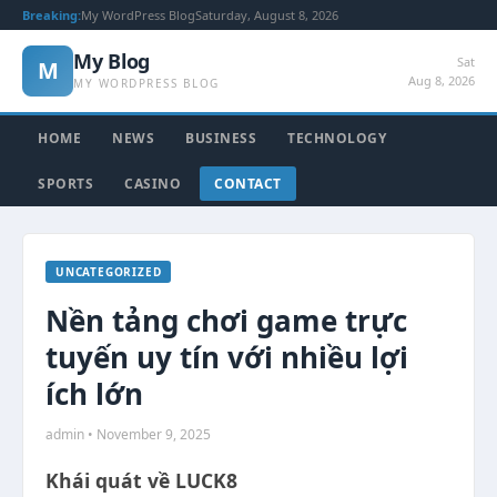
Breaking:
My WordPress Blog
Saturday, August 8, 2026
My Blog
Sat
M
Aug 8, 2026
MY WORDPRESS BLOG
HOME
NEWS
BUSINESS
TECHNOLOGY
SPORTS
CASINO
CONTACT
UNCATEGORIZED
Nền tảng chơi game trực
tuyến uy tín với nhiều lợi
ích lớn
admin • November 9, 2025
Khái quát về LUCK8