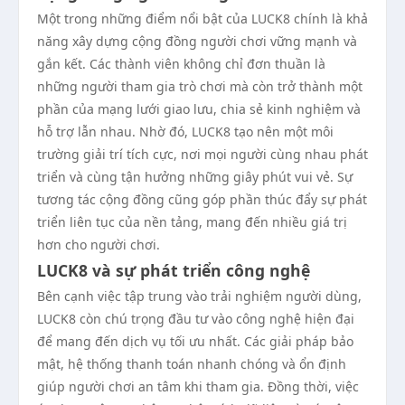
Một trong những điểm nổi bật của LUCK8 chính là khả
năng xây dựng cộng đồng người chơi vững mạnh và
gắn kết. Các thành viên không chỉ đơn thuần là
những người tham gia trò chơi mà còn trở thành một
phần của mạng lưới giao lưu, chia sẻ kinh nghiệm và
hỗ trợ lẫn nhau. Nhờ đó, LUCK8 tạo nên một môi
trường giải trí tích cực, nơi mọi người cùng nhau phát
triển và cùng tận hưởng những giây phút vui vẻ. Sự
tương tác cộng đồng cũng góp phần thúc đẩy sự phát
triển liên tục của nền tảng, mang đến nhiều giá trị
hơn cho người chơi.
LUCK8 và sự phát triển công nghệ
Bên cạnh việc tập trung vào trải nghiệm người dùng,
LUCK8 còn chú trọng đầu tư vào công nghệ hiện đại
để mang đến dịch vụ tối ưu nhất. Các giải pháp bảo
mật, hệ thống thanh toán nhanh chóng và ổn định
giúp người chơi an tâm khi tham gia. Đồng thời, việc