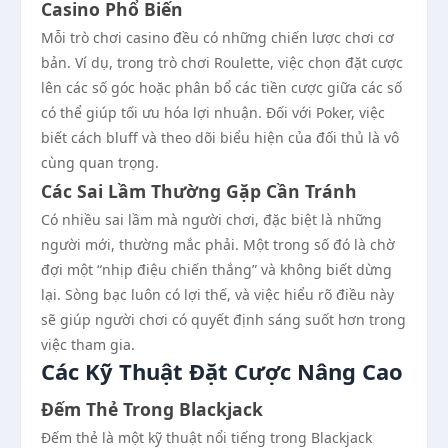
Casino Phổ Biến
Mỗi trò chơi casino đều có những chiến lược chơi cơ
bản. Ví dụ, trong trò chơi Roulette, việc chọn đặt cược
lên các số góc hoặc phân bổ các tiền cược giữa các số
có thể giúp tối ưu hóa lợi nhuận. Đối với Poker, việc
biết cách bluff và theo dõi biểu hiện của đối thủ là vô
cùng quan trọng.
Các Sai Lầm Thường Gặp Cần Tránh
Có nhiều sai lầm mà người chơi, đặc biệt là những
người mới, thường mắc phải. Một trong số đó là chờ
đợi một “nhịp điệu chiến thắng” và không biết dừng
lại. Sòng bạc luôn có lợi thế, và việc hiểu rõ điều này
sẽ giúp người chơi có quyết định sáng suốt hơn trong
việc tham gia.
Các Kỹ Thuật Đặt Cược Nâng Cao
Đếm Thẻ Trong Blackjack
Đếm thẻ là một kỹ thuật nổi tiếng trong Blackjack