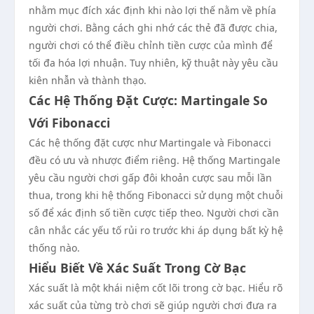
nhằm mục đích xác định khi nào lợi thế nằm về phía
người chơi. Bằng cách ghi nhớ các thẻ đã được chia,
người chơi có thể điều chỉnh tiền cược của mình để
tối đa hóa lợi nhuận. Tuy nhiên, kỹ thuật này yêu cầu
kiên nhẫn và thành thạo.
Các Hệ Thống Đặt Cược: Martingale So
Với Fibonacci
Các hệ thống đặt cược như Martingale và Fibonacci
đều có ưu và nhược điểm riêng. Hệ thống Martingale
yêu cầu người chơi gấp đôi khoản cược sau mỗi lần
thua, trong khi hệ thống Fibonacci sử dụng một chuỗi
số để xác định số tiền cược tiếp theo. Người chơi cần
cân nhắc các yếu tố rủi ro trước khi áp dụng bất kỳ hệ
thống nào.
Hiểu Biết Về Xác Suất Trong Cờ Bạc
Xác suất là một khái niệm cốt lõi trong cờ bạc. Hiểu rõ
xác suất của từng trò chơi sẽ giúp người chơi đưa ra