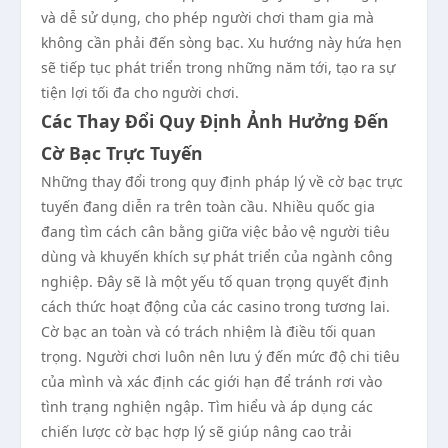
và dễ sử dụng, cho phép người chơi tham gia mà
không cần phải đến sòng bạc. Xu hướng này hứa hẹn
sẽ tiếp tục phát triển trong những năm tới, tạo ra sự
tiện lợi tối đa cho người chơi.
Các Thay Đổi Quy Định Ảnh Hưởng Đến
Cờ Bạc Trực Tuyến
Những thay đổi trong quy định pháp lý về cờ bạc trực
tuyến đang diễn ra trên toàn cầu. Nhiều quốc gia
đang tìm cách cân bằng giữa việc bảo vệ người tiêu
dùng và khuyến khích sự phát triển của ngành công
nghiệp. Đây sẽ là một yếu tố quan trọng quyết định
cách thức hoạt động của các casino trong tương lai.
Cờ bạc an toàn và có trách nhiệm là điều tối quan
trọng. Người chơi luôn nên lưu ý đến mức độ chi tiêu
của mình và xác định các giới hạn để tránh rơi vào
tình trạng nghiện ngập. Tìm hiểu và áp dụng các
chiến lược cờ bạc hợp lý sẽ giúp nâng cao trải