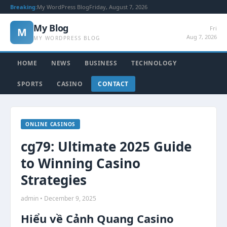
Breaking:
My WordPress Blog
Friday, August 7, 2026
My Blog
Fri
M
Aug 7, 2026
MY WORDPRESS BLOG
HOME
NEWS
BUSINESS
TECHNOLOGY
SPORTS
CASINO
CONTACT
ONLINE CASINOS
cg79: Ultimate 2025 Guide
to Winning Casino
Strategies
admin • December 9, 2025
Hiểu về Cảnh Quang Casino