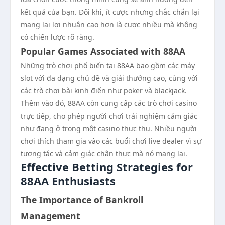
kết quả của bạn. Đôi khi, ít cược nhưng chắc chắn lại
mang lại lợi nhuận cao hơn là cược nhiều mà không
có chiến lược rõ ràng.
Popular Games Associated with 88AA
Những trò chơi phổ biến tại 88AA bao gồm các máy
slot với đa dạng chủ đề và giải thưởng cao, cùng với
các trò chơi bài kinh điển như poker và blackjack.
Thêm vào đó, 88AA còn cung cấp các trò chơi casino
trực tiếp, cho phép người chơi trải nghiệm cảm giác
như đang ở trong một casino thực thụ. Nhiều người
chơi thích tham gia vào các buổi chơi live dealer vì sự
tương tác và cảm giác chân thực mà nó mang lại.
Effective Betting Strategies for
88AA Enthusiasts
The Importance of Bankroll
Management