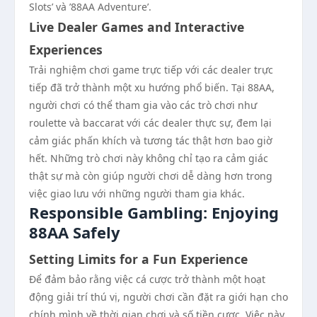
Slots’ và ’88AA Adventure’.
Live Dealer Games and Interactive
Experiences
Trải nghiệm chơi game trực tiếp với các dealer trực
tiếp đã trở thành một xu hướng phổ biến. Tại 88AA,
người chơi có thể tham gia vào các trò chơi như
roulette và baccarat với các dealer thực sự, đem lại
cảm giác phấn khích và tương tác thật hơn bao giờ
hết. Những trò chơi này không chỉ tạo ra cảm giác
thật sự mà còn giúp người chơi dễ dàng hơn trong
việc giao lưu với những người tham gia khác.
Responsible Gambling: Enjoying
88AA Safely
Setting Limits for a Fun Experience
Để đảm bảo rằng việc cá cược trở thành một hoạt
động giải trí thú vị, người chơi cần đặt ra giới hạn cho
chính mình về thời gian chơi và số tiền cược. Việc này